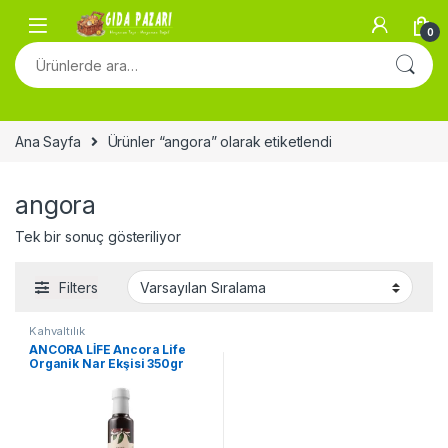
Skip to navigation
Skip to content
0
Ara:
Ana Sayfa
Ürünler “angora” olarak etiketlendi
angora
Tek bir sonuç gösteriliyor
Filters
Kahvaltılık
ANCORA LİFE Ancora Life
Organik Nar Ekşisi 350gr