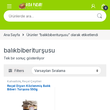
Skip to navigation
Skip to content
0
Ara:
Ana Sayfa
Ürünler “balıkbiberiturşusu” olarak etiketlendi
balıkbiberiturşusu
Tek bir sonuç gösteriliyor
Filters
Kahvaltılık
,
Reçel Çeşitleri
Reçel Diyarı Közlenmiş Balık
Biberi Turşusu 550g