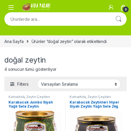
Skip to navigation
Skip to content
0
Ara:
Ana Sayfa
Ürünler “doğal zeytin” olarak etiketlendi
doğal zeytin
4 sonucun tümü gösteriliyor
Filters
Kahvaltılık
,
Zeytin Çeşitleri
Kahvaltılık
,
Zeytin Çeşitleri
Karabacak Jumbo Siyah
Karabacak Zeytinleri Hiper
Yağlı Sele Zeytin
Siyah Zeytin Yağlı Sele 2kg
Kutu