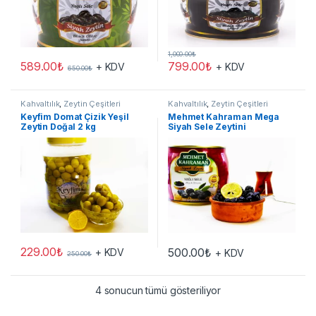
1,000.00
₺
589.00
₺
799.00
₺
+ KDV
+ KDV
650.00
₺
Kahvaltılık
,
Zeytin Çeşitleri
Kahvaltılık
,
Zeytin Çeşitleri
Keyfim Domat Çizik Yeşil
Mehmet Kahraman Mega
Zeytin Doğal 2 kg
Siyah Sele Zeytini
229.00
₺
500.00
₺
+ KDV
+ KDV
250.00
₺
4 sonucun tümü gösteriliyor