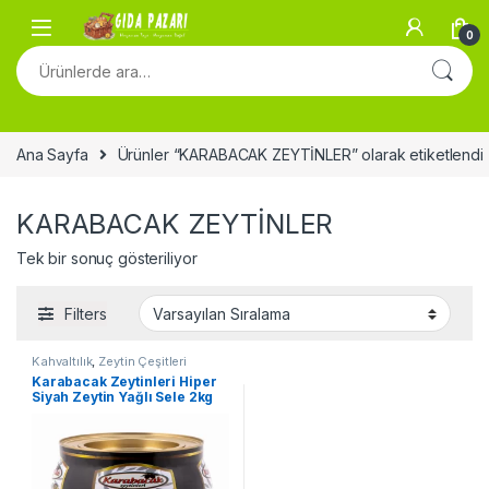
Skip to navigation
Skip to content
0
Ara:
Ana Sayfa
Ürünler “KARABACAK ZEYTİNLER” olarak etiketlendi
KARABACAK ZEYTİNLER
Tek bir sonuç gösteriliyor
Filters
Kahvaltılık
,
Zeytin Çeşitleri
Karabacak Zeytinleri Hiper
Siyah Zeytin Yağlı Sele 2kg
Kutu