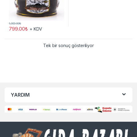
1,000.00
₺
799.00
₺
+ KDV
Tek bir sonuç gösteriliyor
YARDIM