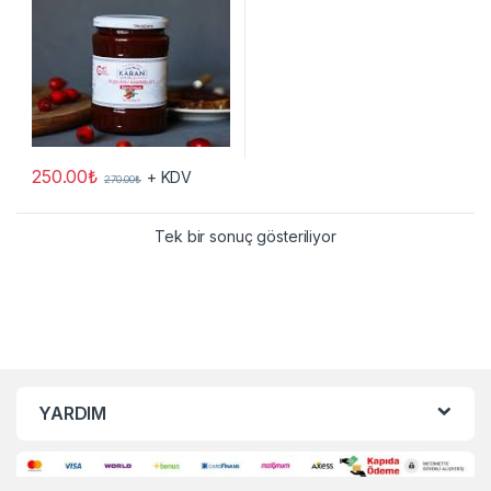
250.00
₺
+ KDV
270.00
₺
Tek bir sonuç gösteriliyor
YARDIM