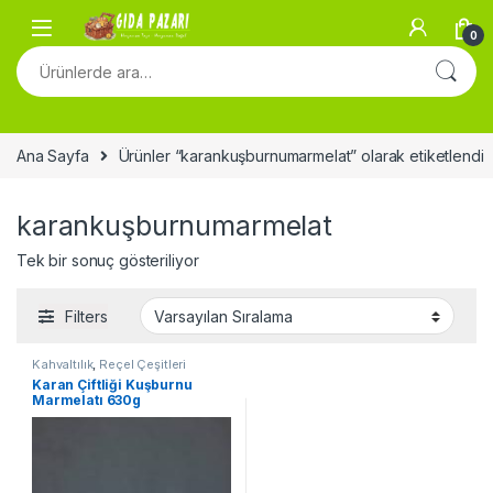
Skip to navigation
Skip to content
0
Ara:
Ana Sayfa
Ürünler “karankuşburnumarmelat” olarak etiketlendi
karankuşburnumarmelat
Tek bir sonuç gösteriliyor
Filters
Kahvaltılık
,
Reçel Çeşitleri
Karan Çiftliği Kuşburnu
Marmelatı 630g