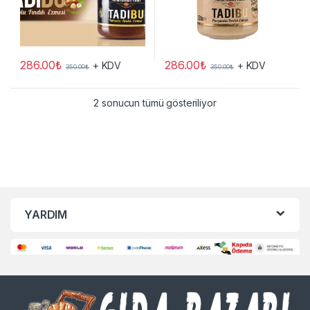
286.00
₺
286.00
₺
+ KDV
+ KDV
350.00
₺
350.00
₺
2 sonucun tümü gösteriliyor
YARDIM