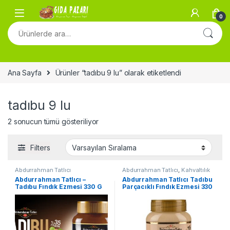
Skip to navigation
Skip to content
0
Ara:
Ana Sayfa
Ürünler “tadıbu 9 lu” olarak etiketlendi
tadıbu 9 lu
2 sonucun tümü gösteriliyor
Filters
Abdurrahman Tatlıcı
Abdurrahman Tatlıcı
,
Kahvaltılık
Abdurrahman Tatlıcı –
Abdurrahman Tatlıcı Tadıbu
Tadıbu Fındık Ezmesi 330 G
Parçacıklı Fındık Ezmesi 330
gr