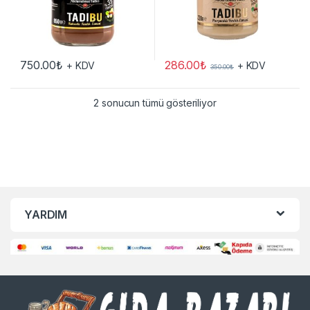
286.00
₺
750.00
₺
+ KDV
+ KDV
350.00
₺
2 sonucun tümü gösteriliyor
YARDIM