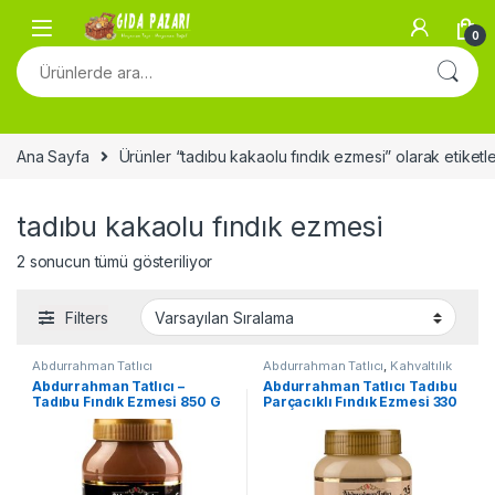
Skip to navigation
Skip to content
0
Ara:
Ana Sayfa
Ürünler “tadıbu kakaolu fındık ezmesi” olarak etiketl
tadıbu kakaolu fındık ezmesi
2 sonucun tümü gösteriliyor
Filters
Abdurrahman Tatlıcı
Abdurrahman Tatlıcı
,
Kahvaltılık
Abdurrahman Tatlıcı –
Abdurrahman Tatlıcı Tadıbu
Tadıbu Fındık Ezmesi 850 G
Parçacıklı Fındık Ezmesi 330
gr