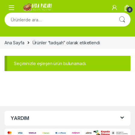
Skip to navigation
Skip to content
0
Ara:
Ana Sayfa
Ürünler “tadışah” olarak etiketlendi
Seçiminizle eşleşen ürün bulunamadı.
YARDIM