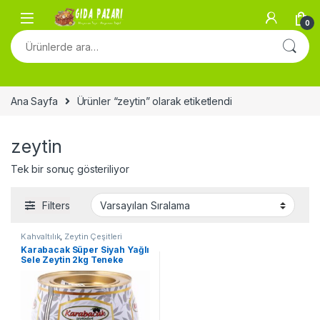
Skip to navigation
Skip to content
0
Ara:
Ana Sayfa
Ürünler “zeytin” olarak etiketlendi
zeytin
Tek bir sonuç gösteriliyor
Filters
Kahvaltılık
,
Zeytin Çeşitleri
Karabacak Süper Siyah Yağlı
Sele Zeytin 2kg Teneke