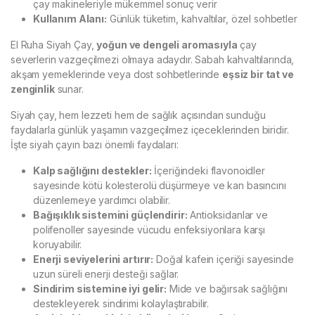
çay makineleriyle mükemmel sonuç verir
Kullanım Alanı:
Günlük tüketim, kahvaltılar, özel sohbetler
El Ruha Siyah Çay,
yoğun ve dengeli aromasıyla
çay
severlerin vazgeçilmezi olmaya adaydır. Sabah kahvaltılarında,
akşam yemeklerinde veya dost sohbetlerinde
eşsiz bir tat ve
zenginlik
sunar.
Siyah çay, hem lezzeti hem de sağlık açısından sunduğu
faydalarla günlük yaşamın vazgeçilmez içeceklerinden biridir.
İşte siyah çayın bazı önemli faydaları:
Kalp sağlığını destekler:
İçeriğindeki flavonoidler
sayesinde kötü kolesterolü düşürmeye ve kan basıncını
düzenlemeye yardımcı olabilir.
Bağışıklık sistemini güçlendirir:
Antioksidanlar ve
polifenoller sayesinde vücudu enfeksiyonlara karşı
koruyabilir.
Enerji seviyelerini artırır:
Doğal kafein içeriği sayesinde
uzun süreli enerji desteği sağlar.
Sindirim sistemine iyi gelir:
Mide ve bağırsak sağlığını
destekleyerek sindirimi kolaylaştırabilir.