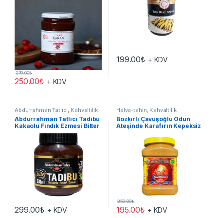
199.00
₺
+ KDV
270.00
₺
250.00
₺
+ KDV
Abdurrahman Tatlıcı
,
Kahvaltılık
Helva-tahin
,
Kahvaltılık
Abdurrahman Tatlıcı Tadıbu
Bozkırlı Çavuşoğlu Odun
Kakaolu Fındık Ezmesi Bitter
Ateşinde Karafırın Kepeksiz
330 Gr
Tahin 930g
250.00
₺
299.00
₺
195.00
₺
+ KDV
+ KDV