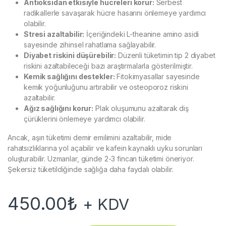
Antioksidan etkisiyle hücreleri korur:
Serbest
radikallerle savaşarak hücre hasarını önlemeye yardımcı
olabilir.
Stresi azaltabilir:
İçeriğindeki L-theanine amino asidi
sayesinde zihinsel rahatlama sağlayabilir.
Diyabet riskini düşürebilir:
Düzenli tüketimin tip 2 diyabet
riskini azaltabileceği bazı araştırmalarla gösterilmiştir.
Kemik sağlığını destekler:
Fitokimyasallar sayesinde
kemik yoğunluğunu artırabilir ve osteoporoz riskini
azaltabilir.
Ağız sağlığını korur:
Plak oluşumunu azaltarak diş
çürüklerini önlemeye yardımcı olabilir.
Ancak, aşırı tüketimi demir emilimini azaltabilir, mide
rahatsızlıklarına yol açabilir ve kafein kaynaklı uyku sorunları
oluşturabilir. Uzmanlar, günde 2-3 fincan tüketimi öneriyor.
Şekersiz tüketildiğinde sağlığa daha faydalı olabilir.
450.00
₺
+ KDV