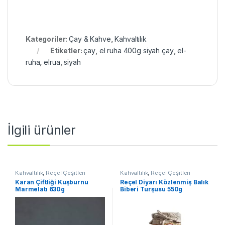
Kategoriler:
Çay & Kahve
,
Kahvaltılık
Etiketler:
çay
,
el ruha 400g siyah çay
,
el-
ruha
,
elrua
,
siyah
İlgili ürünler
Kahvaltılık
,
Reçel Çeşitleri
Kahvaltılık
,
Reçel Çeşitleri
Karan Çiftliği Kuşburnu
Reçel Diyarı Közlenmiş Balık
Marmelatı 630g
Biberi Turşusu 550g