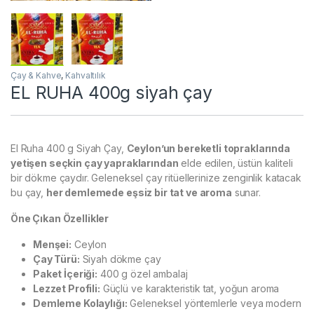
Çay & Kahve
,
Kahvaltılık
EL RUHA 400g siyah çay
El Ruha 400 g Siyah Çay,
Ceylon’un bereketli topraklarında
yetişen seçkin çay yapraklarından
elde edilen, üstün kaliteli
bir dökme çaydır. Geleneksel çay ritüellerinize zenginlik katacak
bu çay,
her demlemede eşsiz bir tat ve aroma
sunar.
Öne Çıkan Özellikler
Menşei:
Ceylon
Çay Türü:
Siyah dökme çay
Paket İçeriği:
400 g özel ambalaj
Lezzet Profili:
Güçlü ve karakteristik tat, yoğun aroma
Demleme Kolaylığı:
Geleneksel yöntemlerle veya modern