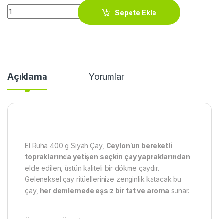
EL RUHA 400g siyah çay quantity
Sepete Ekle
Açıklama
Yorumlar
El Ruha 400 g Siyah Çay,
Ceylon’un bereketli
topraklarında yetişen seçkin çay yapraklarından
elde edilen, üstün kaliteli bir dökme çaydır.
Geleneksel çay ritüellerinize zenginlik katacak bu
çay,
her demlemede eşsiz bir tat ve aroma
sunar.