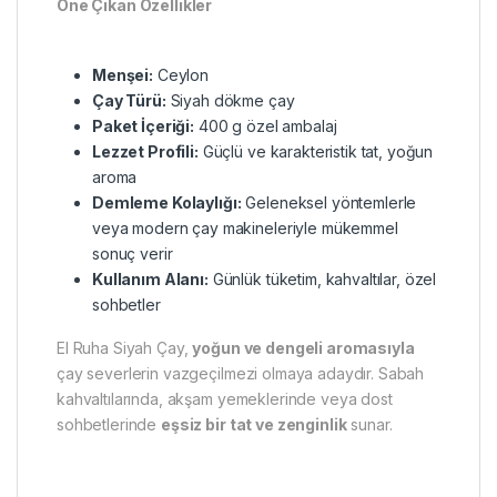
Öne Çıkan Özellikler
Menşei:
Ceylon
Çay Türü:
Siyah dökme çay
Paket İçeriği:
400 g özel ambalaj
Lezzet Profili:
Güçlü ve karakteristik tat, yoğun
aroma
Demleme Kolaylığı:
Geleneksel yöntemlerle
veya modern çay makineleriyle mükemmel
sonuç verir
Kullanım Alanı:
Günlük tüketim, kahvaltılar, özel
sohbetler
El Ruha Siyah Çay,
yoğun ve dengeli aromasıyla
çay severlerin vazgeçilmezi olmaya adaydır. Sabah
kahvaltılarında, akşam yemeklerinde veya dost
sohbetlerinde
eşsiz bir tat ve zenginlik
sunar.